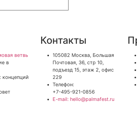
Контакты
П
овая ветвь
105082 Москва, Большая
ие в
Почтовая, 36, стр 10,
подъезд 15, этаж 2, офис
х концепций
229
Телефон:
овет
+7-495-921-0856
E-mail: hello@palmafest.ru