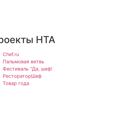
роекты НТА
Chef.ru
Пальмовая ветвь
Фестиваль "Да, шеф!
РестораторШеф
Товар года