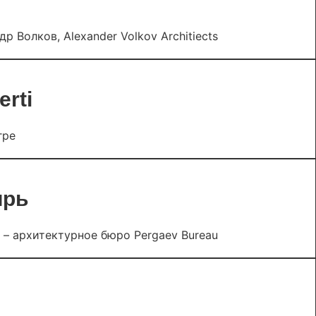
р Волков, Alexander Volkov Architiects
erti
гре
ирь
 – архитектурное бюро Pergaev Bureau