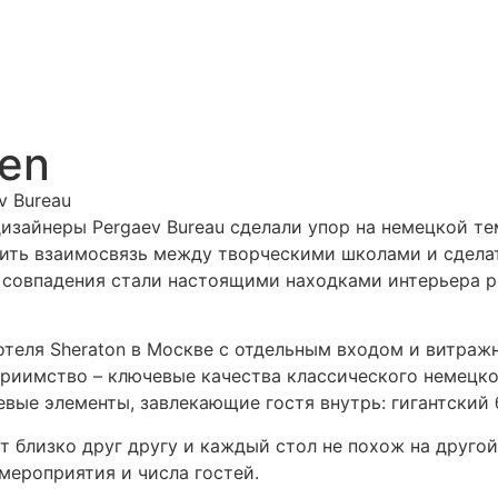
hen
v Bureau
зайнеры Pergaev Bureau сделали упор на немецкой тем
едить взаимосвязь между творческими школами и сдела
е совпадения стали настоящими находками интерьера 
отеля Sheraton в Москве с отдельным входом и витраж
риимство – ключевые качества классического немецко
евые элементы, завлекающие гостя внутрь: гигантский 
оят близко друг другу и каждый стол не похож на друг
мероприятия и числа гостей.