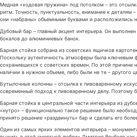
Медная «ходовая пружина» под потолком – это отсылка
ритм. Точность, пунктуальность, внимание к деталям 
они «набраны» объемными буквами и расположились н
Дубовый бар – главный акцент интерьера. Он выполнен
бокалов до алюминиевых банок.
Барная стойка собрана из советских ящичков картотек
Поскольку аутентичность атмосферы была ключевым ф
сохранившихся с советских времен. По этой причине н
наличии в нужном объеме, либо были не те – другого 
Бутылочные колонны – отсылка к пивоваренному искусс
современный подход к пивоваренному делу. Поэтому 
Барная стойка в центральной части интерьера из дубов
«нутро» – функционально такое решение было необход
принято решение «раздвинуть» бар и сделать его бол
Один из самых ярких элементов интерьера – монументаль
выжить в этой смертной любви» Дмитрия Врубеля как