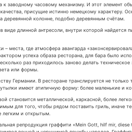
 к заводному часовому механизму. И этот элемент объ
– качества, присущие истинно немецкому характеру. О
а деревянной колонне, подобно деревянным счётам.
 в виде длинной антресоли, внутри которой найдется 
и – места, где атмосфера авангарда «законсервировал
актором успеха образа ресторана, для бара было исп
есколько раз приходилось заново делать техническое з
цвета или формы.
тву Германии. В ресторане транслируется не только т
бутылки имеют атипичную форму: более маленькие и к
ой становится металлической, каркасной, более легкой
имым для того, чтобы рядом поставить гриль, иначе т
ее легким и открытым.
ная репродукция граффити «Mein Gott, hilf mir, diese t
 символ вечной и нерушимой дружбы народов. Граффи