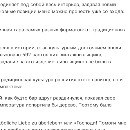
единяет под собой весь интерьер, задавая новый
сновные позиции меню можно прочесть уже со входа:
пивная тара самых разных форматов: от традиционных
ась» в истории, став культурным достоянием эпохи.
ользовано 592 настоящих винтажных ящика,
адание на это изделие: либо ящиков не было в
радиционная культура распития этого напитка, но и
омпактные.
, как будто бар вдруг раздвинулся, показал свое
емпература испортила бы дерево. Поэтому было
ödliche Liebe zu überleben» или «Господи! Помоги мне
ти с изображением целующихся генерального