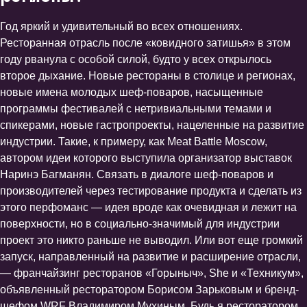
Год яркий и удивительный во всех отношениях.
Ресторанная отрасль после «ковидного затишья» в этом
году рванула с особой силой, будто у всех открылось
второе дыхание. Новые рестораны в столице и регионах,
новые имена молодых шеф-поваров, насыщенные
программы фестивалей с нетривиальными темами и
спикерами, новые гастропроекты, нацеленные на развитие
индустрии. Такие, к примеру, как Meat Battle Moscow,
автором идеи которого выступила организатор выставок
Наринэ Багманян. Связать в диалоге шеф-поваров и
производителей через тестирование продукта и сделать из
этого перфоманс — идея вроде как очевидная и лежит на
поверхности, но в социально-значимый для индустрии
проект это никто раньше не выводил. Или вот еще громкий
запуск, направленный на развитие и расширение отрасли,
— франчайзинг ресторанов «Горыныч», She и «Техникум»,
объявленный ресторатором Борисом Зарьковым и бренд-
шефом WRF Владимиром Мухиным. Будь я ресторатором,