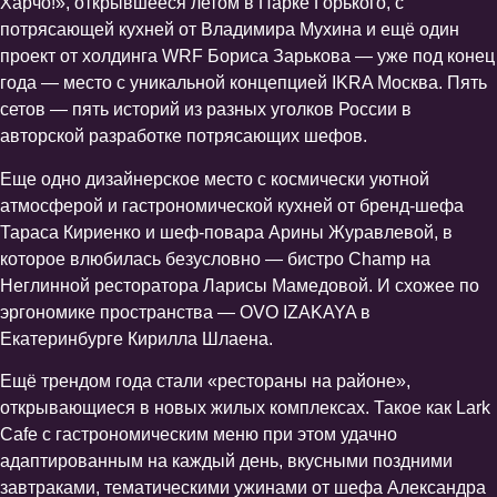
Харчо!», открывшееся летом в Парке Горького, с
потрясающей кухней от Владимира Мухина и ещё один
проект от холдинга WRF Бориса Зарькова — уже под конец
года — место с уникальной концепцией IKRA Москва. Пять
сетов — пять историй из разных уголков России в
авторской разработке потрясающих шефов.
Еще одно дизайнерское место с космически уютной
атмосферой и гастрономической кухней от бренд-шефа
Тараса Кириенко и шеф-повара Арины Журавлевой, в
которое влюбилась безусловно — бистро Champ на
Неглинной ресторатора Ларисы Мамедовой. И схожее по
эргономике пространства — OVO IZAKAYA в
Екатеринбурге Кирилла Шлаена.
Ещё трендом года стали «рестораны на районе»,
открывающиеся в новых жилых комплексах. Такое как Lark
Cafe с гастрономическим меню при этом удачно
адаптированным на каждый день, вкусными поздними
завтраками, тематическими ужинами от шефа Александра