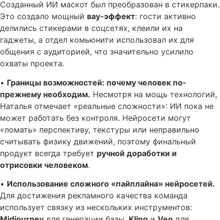
Созданный ИИ маскот был преобразован в стикерпаки.
Это создало мощный
вау-эффект
: гости активно
делились стикерами в соцсетях, клеили их на
гаджеты, а отдел комьюнити использовал их для
общения с аудиторией, что значительно усилило
охваты проекта.
•
Границы возможностей: почему человек по-
прежнему необходим.
Несмотря на мощь технологий,
Наталья отмечает «реальные сложности»: ИИ пока не
может работать без контроля. Нейросети могут
«ломать» перспективу, текстуры или неправильно
считывать физику движений, поэтому финальный
продукт всегда требует
ручной доработки и
отрисовки человеком
.
•
Использование сложного «пайплайна» нейросетей.
Для достижения рекламного качества команда
использует связку из нескольких инструментов:
Midjourney
для генерации базы,
Kling
и
Veo
для