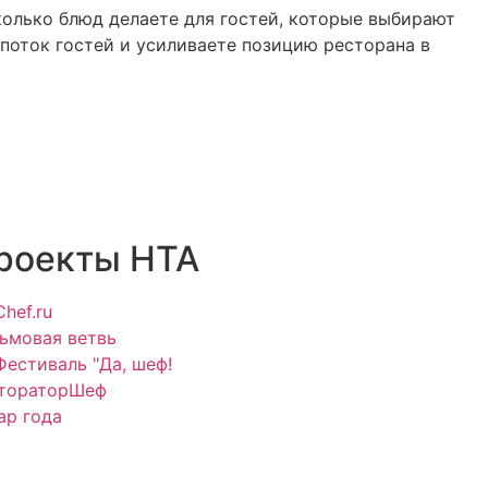
колько блюд делаете для гостей, которые выбирают
 поток гостей и усиливаете позицию ресторана в
роекты НТА
Chef.ru
ьмовая ветвь
Фестиваль "Да, шеф!
тораторШеф
ар года