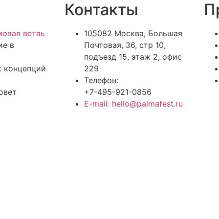
Контакты
П
овая ветвь
105082 Москва, Большая
ие в
Почтовая, 36, стр 10,
подъезд 15, этаж 2, офис
х концепций
229
Телефон:
овет
+7-495-921-0856
E-mail: hello@palmafest.ru