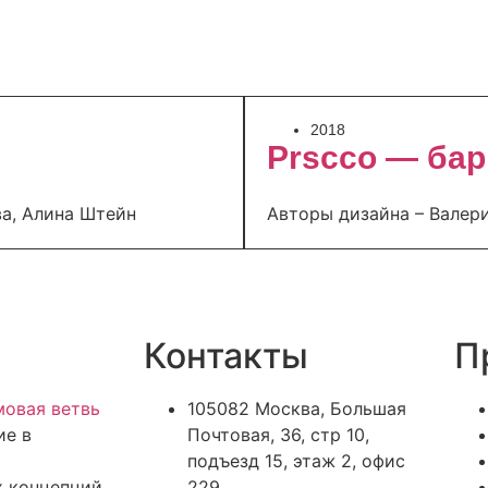
2018
Prscco — бар
ва, Алина Штейн
Авторы дизайна – Валери
Контакты
П
овая ветвь
105082 Москва, Большая
ие в
Почтовая, 36, стр 10,
подъезд 15, этаж 2, офис
х концепций
229