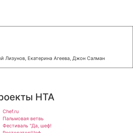
й Лизунов, Екатерина Агеева, Джон Салман
роекты НТА
Chef.ru
Пальмовая ветвь
Фестиваль "Да, шеф!
РестораторШеф