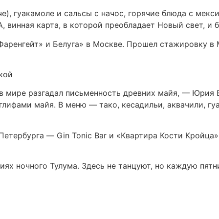
е), гуакамоле и сальсы с начос, горячие блюда с мек
 винная карта, в которой преобладает Новый свет, и 
ренгейт» и Белуга» в Москве. Прошел стажировку в Мех
кой
 в мире разгадал письменность древних майя, — Юрия 
глифами майя. В меню — тако, кесадильи, аквачили, гу
Петербурга — Gin Tonic Bar и «Квартира Кости Кройца
ях ночного Тулума. Здесь не танцуют, но каждую пятн