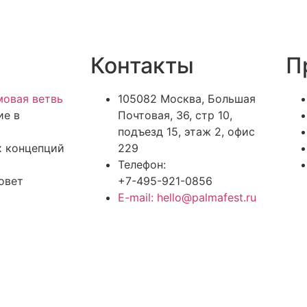
Контакты
П
овая ветвь
105082 Москва, Большая
ие в
Почтовая, 36, стр 10,
подъезд 15, этаж 2, офис
х концепций
229
Телефон:
овет
+7-495-921-0856
E-mail: hello@palmafest.ru