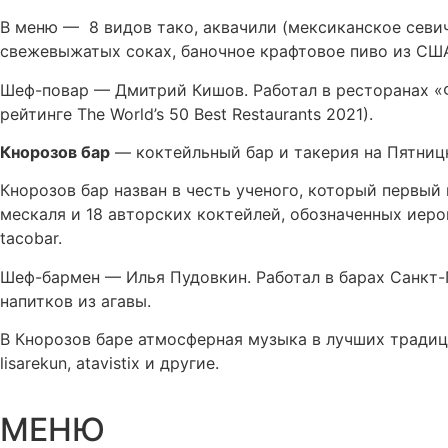
В меню — 8 видов тако, аквачили (мексиканское севич
свежевыжатых соках, баночное крафтовое пиво из США,
Шеф-повар — Дмитрий Кишов. Работал в ресторанах «Фа
рейтинге The World’s 50 Best Restaurants 2021).
Кнорозов бар
— коктейльный бар и такерия на Пятниц
Кнорозов бар назван в честь ученого, который первый
мескаля и 18 авторских коктейлей, обозначенных иеро
tacobar.
Шеф-бармен — Илья Пудовкин. Работал в барах Санкт-
напитков из агавы.
В Кнорозов баре атмосферная музыка в лучших традици
lisarekun, atavistix и другие.
МЕНЮ