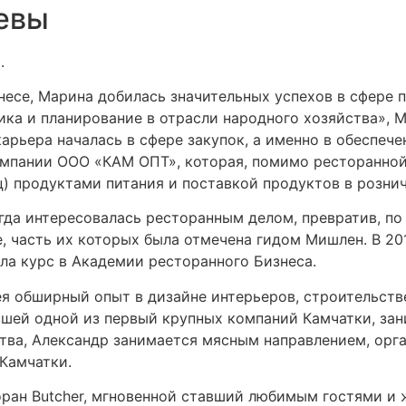
евы
.
знесе, Марина добилась значительных успехов в сфере
ка и планирование в отрасли народного хозяйства», М
рьера началась в сфере закупок, а именно в обеспече
омпании ООО «КАМ ОПТ», которая, помимо ресторанной
ц) продуктами питания и поставкой продуктов в розни
гда интересовалась ресторанным делом, превратив, по 
е, часть их которых была отмечена гидом Мишлен. В 20
ла курс в Академии ресторанного Бизнеса.
ея обширный опыт в дизайне интерьеров, строительств
вшей одной из первый крупных компаний Камчатки, за
тва, Александр занимается мясным направлением, орг
 Камчатки.
торан Butcher, мгновенной ставший любимым гостями и