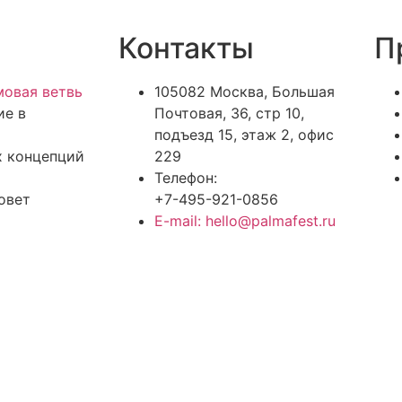
Контакты
П
овая ветвь
105082 Москва, Большая
ие в
Почтовая, 36, стр 10,
подъезд 15, этаж 2, офис
х концепций
229
Телефон:
овет
+7-495-921-0856
E-mail: hello@palmafest.ru