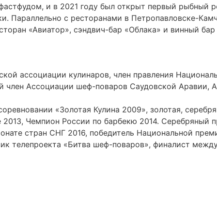
фастфудом, и в 2021 году был открыт первый рыбный р
ки. Параллельно с ресторанами в Петропавловске-Камч
торан «Авиатор», сэндвич-бар «Облака» и винный бар J
ской ассоциации кулинаров, член правления Национал
й член Ассоциации шеф-поваров Саудовской Аравии, 
оревновании «Золотая Кулина 2009», золотая, серебрян
е 2013, Чемпион России по барбекю 2014. Серебряный
онате стран СНГ 2016, победитель Национальной прем
стник телепроекта «Битва шеф-поваров», финалист меж