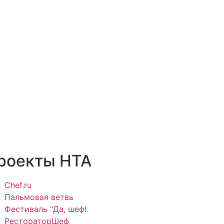
роекты НТА
Chef.ru
Пальмовая ветвь
Фестиваль "Да, шеф!
РестораторШеф